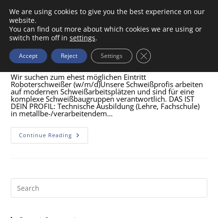
We are using cookies to give you the best experience on our
Menu
website.
You can find out more about which cookies we are using or
Wir suchen dich!
switch them off in
settings
.
Close GDPR Cookie Ba
Marco Reinsbach
17/03/2021
Allgemein
Accept
Reject
Settings
Wir suchen zum ehest möglichen Eintritt
Roboterschweißer (w/m/d)Unsere Schweißprofis arbeiten
auf modernen Schweißarbeitsplätzen und sind für eine
komplexe Schweißbaugruppen verantwortlich. DAS IST
DEIN PROFIL: Technische Ausbildung (Lehre, Fachschule)
in metallbe-/verarbeitendem…
Continue Reading