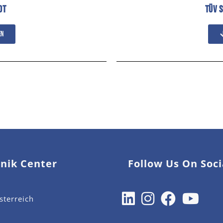
OT
TÜV 
en
nik Center
Follow Us On Soc
terreich