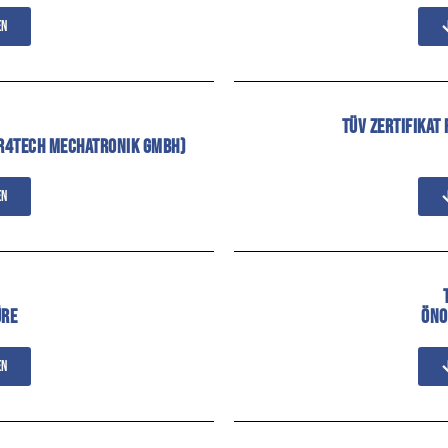
en
TÜV ZERTIFIKAT
R4TECH MECHATRONIK GMBH)
en
ÜRE
ÖNO
en