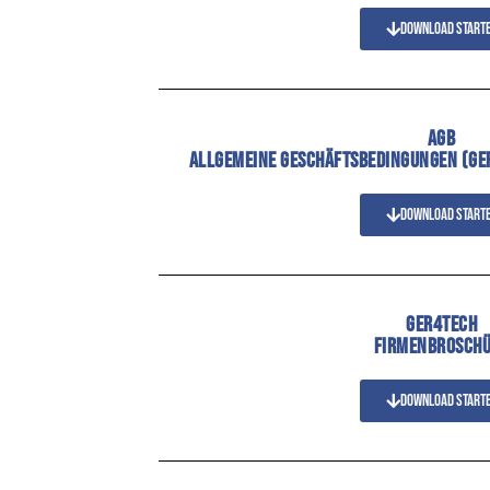
Download start
AGB
ALLGEMEINE GESCHÄFTSBEDINGUNGEN (GE
Download start
GER4TECH
FIRMENBROSCH
Download start