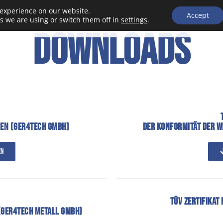
 experience on our website.
Accept
G4T
s we are using or switch them off in
settings
.
DOWNLOADS
EN (GER4TECH GMBH)
DER KONFORMITÄT DER 
en
TÜV ZERTIFIKAT
(GER4TECH METALL GMBH)