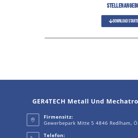
STELLENANGEB
Download start
GER4TECH Metall Und Mechatro
Firmensitz:
Gewerbepark Mitte 5 4846 Redlham, Ös
Telefon: